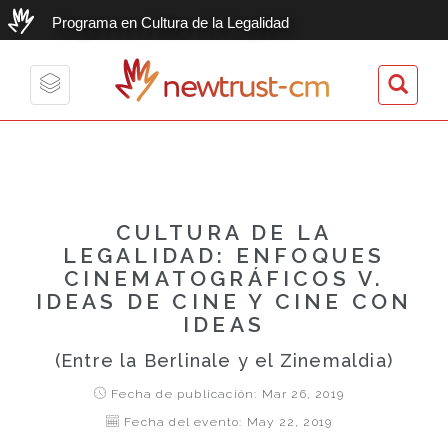
Programa en Cultura de la Legalidad
newtrust-cm
Toggle
navigation
CULTURA DE LA
LEGALIDAD: ENFOQUES
CINEMATOGRÁFICOS V.
IDEAS DE CINE Y CINE CON
IDEAS
(Entre la Berlinale y el Zinemaldia)
Fecha de publicación: Mar 26, 2019
Fecha del evento: May 22, 2019