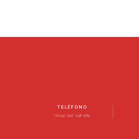
TELÉFONO
(0034) 916 248 489