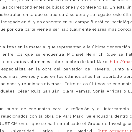
las correspondientes publicaciones y conferencias. En esta lí
icho autor, en la que se abordará su obra y su legado, este últ
indagado en él y en concreto en su campo filosófico, sociológi
 que por otra parte viene a ser habitualmente el área más conoc
cialistas en la materia, que representan a la última generación
, entre los que se encuentra Michael Heinrich (que se ha
o en varios volúmenes sobre la obra de Karl Marx:
http://ma
 especialista en la obra del pensador de Tréveris. Junto a 
ficos más jóvenes y que en los últimos años han aportado libr
caciones y reuniones diversas. Entre estos últimos se encuent
ndueles, César Ruiz Sanjuán, Clara Ramas, Sonia Arribas o L
r un punto de encuentro para la reflexión y el intercambio
 relacionados con la obra de Karl Marx. Se encuadra dentro 
RUST-CM en el que se halla implicado el Grupo de Investigac
a Universidad Carlos III de Madrid (
http://www.tru