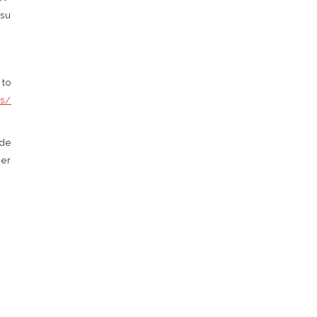
 su
ito
ms/
 de
er