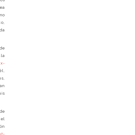
nea
imo
co,
ida
 de
lla
rx-
él,
os,
ran
uis
 de
del
ión
st-