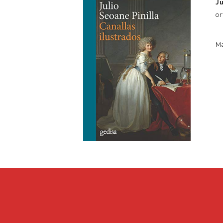
J
or
M