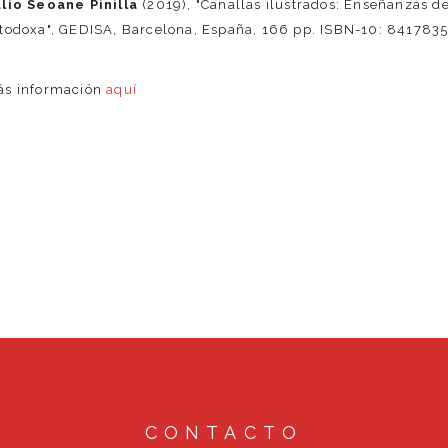
ulio Seoane Pinilla
(2019), "Canallas ilustrados: Enseñanzas de
todoxa", GEDISA, Barcelona, España, 166 pp. ISBN-10: 841783
ás información
aquí
CONTACTO