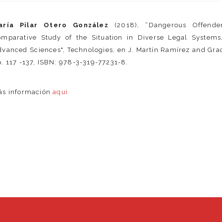
aría Pilar Otero González
(2018), “Dangerous Offende
omparative Study of the Situation in Diverse Legal Systems,
vanced Sciences", Technologies, en J. Martín Ramírez and Grac
. 117 -137, ISBN: 978-3-319-77231-8.
ás información
aqui