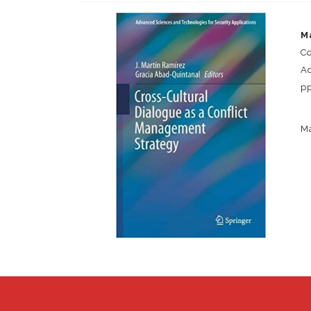
M
C
Ad
pp
M