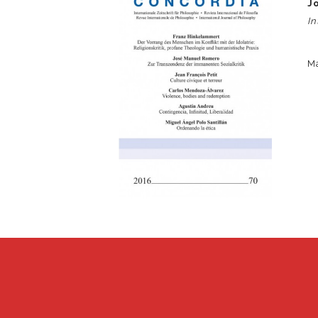
J
In
M