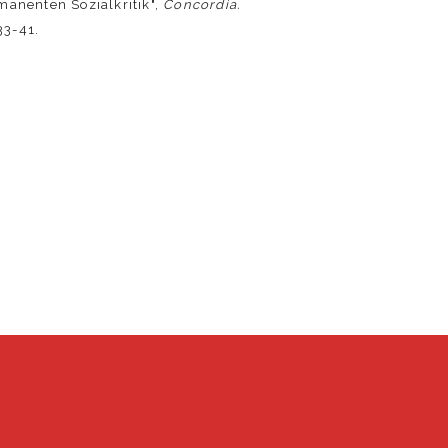
anenten Sozialkritik",
Concordia.
33-41.