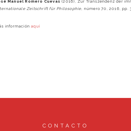
osé Manuel Romero Cuevas
(2016), Zur Transzendenz der imm
ternationale Zeitschrift für Philosophie,
número 70, 2016, pp. 
ás información
aquí
CONTACTO