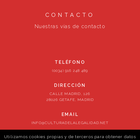
CONTACTO
Nuestras vías de contacto
TELÉFONO
(0034) 916 248 489
DIRECCIÓN
CALLE MADRID, 126
28026 GETAFE, MADRID
EMAIL
INFO@CULTURADELALEGALIDAD.NET
Utilizamos cookies propias y de terceros para obtener datos
SÍGUENOS