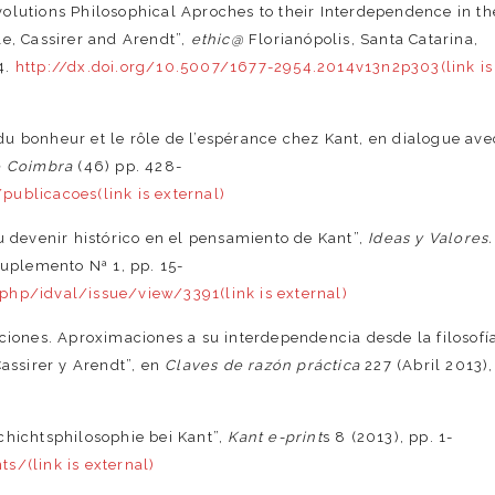
olutions Philosophical Aproches to their Interdependence in th
le, Cassirer and Arendt”,
ethic@
Florianópolis, Santa Catarina,
14.
http://dx.doi.org/10.5007/1677-2954.2014v13n2p303(link is
u bonheur et le rôle de l’espérance chez Kant, en dialogue ave
de Coimbra
(46) pp. 428-
ublicacoes(link is external)
u devenir histórico en el pensamiento de Kant”,
Ideas y Valores.
 Suplemento Nª 1, pp. 15-
php/idval/issue/view/3391(link is external)
uciones. Aproximaciones a su interdependencia desde la filosofí
Cassirer y Arendt”, en
Claves de razón práctica
227 (Abril 2013),
chichtsphilosophie bei Kant”,
Kant e-print
s 8 (2013), pp. 1-
s/(link is external)