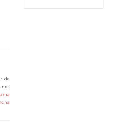
or de
gunos
rama
ncha