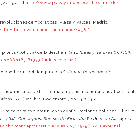
15271-90- 1]
http://www.plazayvaldes.es/libro/mundos-
 revoluciones democráticas, Plaza y Valdés, Madrid.
lle-y-las-revoluciones-cientificas/1438/
mpronta (política) de Diderot en Kant,
Ideas y Valores
66 (163)
es.v66n163.61939 (link is external)
clopedie et l’opinion publique”,
Revue Roumaine de
lítico-morales de la Ilustración y sus incoherencias al confron
ítico
s 170 (Octubre-Noviembre), pp. 350-357.
urística para explorar nuevas configuraciones políticas. El pri
de 1784",
Conceptos. Revista de Filosofía
8 (Univ. de Cartagena,
dex.php/conceptos/article/view/671/575(link is external)