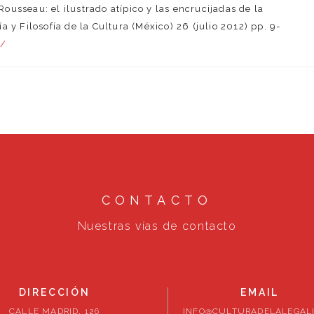
usseau: el ilustrado atípico y las encrucijadas de la
ía y Filosofía de la Cultura (México) 26 (julio 2012) pp. 9-
s/
CONTACTO
Nuestras vías de contacto
DIRECCIÓN
EMAIL
CALLE MADRID, 126
INFO@CULTURADELALEGALI