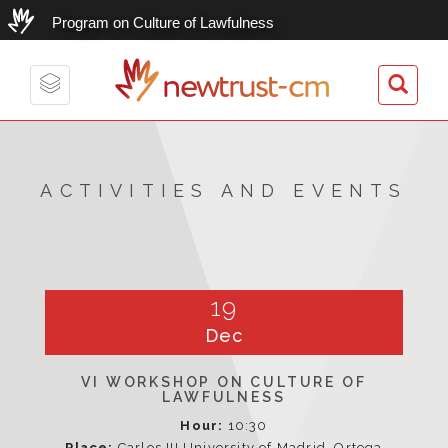
Program on Culture of Lawfulness
newtrust-cm
Toggle
navigation
ACTIVITIES AND EVENTS
19
Dec
VI WORKSHOP ON CULTURE OF
LAWFULNESS
Hour:
10:30
Place:
Carlos III University of Madrid. Ortega