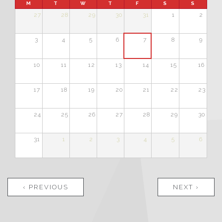
M
T
W
T
F
S
S
27
28
29
30
31
1
2
3
4
5
6
7
8
9
10
11
12
13
14
15
16
17
18
19
20
21
22
23
24
25
26
27
28
29
30
31
1
2
3
4
5
6
Pages
‹ PREVIOUS
NEXT ›