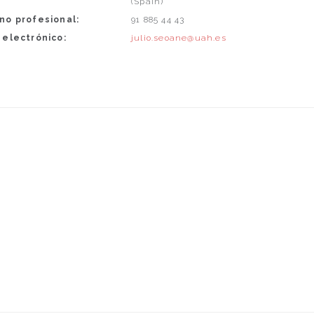
(Spain)
no profesional:
91 885 44 43
 electrónico:
julio.seoane@uah.es