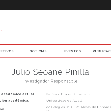
en
JETIVOS
NOTICIAS
EVENTOS
PUBLICAC
Julio Seoane Pinilla
Investigador Responsable
 académico actual:
Profesor Titular Universidad
ución académica:
Universidad de Alcalá
c/ Colegios, 2. 28801 Alcalá de Henare
ón: