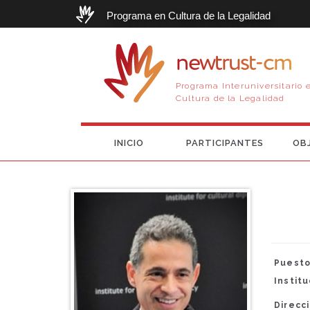
Programa en Cultura de la Legalidad
newtrust-cm
Programa Interuniversitario 
Cultura de la Legalidad
INICIO
PARTICIPANTES
OB
Puesto
Instit
Direcci