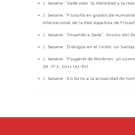
J. Seoane. “Sade ateo: la identidad y la repú
J. Seoane. “Filosofía en grados de Humanida
Internacional de la Red española de Filosof
J. Seoane, “Situando a Sade”,
Anales del Se
J. Seoane. “Diálogos en el limbo: un Santaya
J. Seoane, “Fougeret de Monbron: un cosmop
36, nº 2, 2011 (43-61).
J. Seoane. “En torno a la actualidad de Co