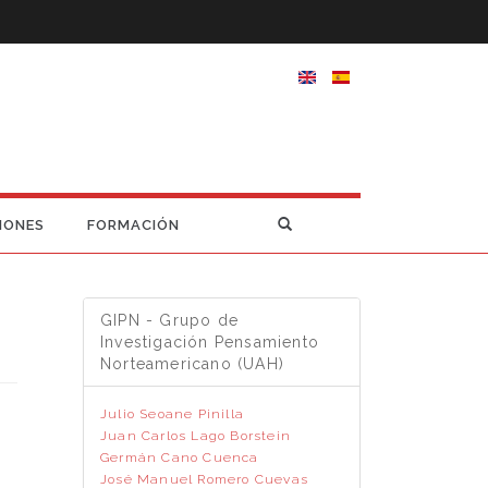
IONES
FORMACIÓN
GIPN - Grupo de
Investigación Pensamiento
Norteamericano (UAH)
Julio Seoane Pinilla
Juan Carlos Lago Borstein
Germán Cano Cuenca
s
José Manuel Romero Cuevas