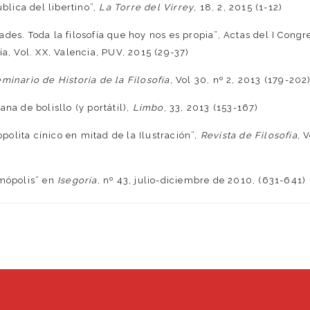
blica del libertino”,
La Torre del Virrey
, 18, 2, 2015 (1-12)
des. Toda la filosofía que hoy nos es propia”, Actas del I Congr
ía, Vol. XX, Valencia, PUV, 2015 (29-37)
minario de Historia de la Filosofía
, Vol 30, nº 2, 2013 (179-202
na de bolisllo (y portátil),
Limbo
, 33, 2013 (153-167)
olita cínico en mitad de la Ilustración”,
Revista de Filosofía
, V
smópolis” en
Isegoría
, nº 43, julio-diciembre de 2010, (631-641)