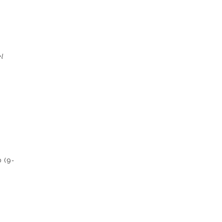
e
el
0 (9-