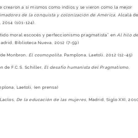
e crearon a sí mismos como indios y se vieron como la mejor
timadores de la conquista y colonización de América
, Alcalá d
, 2014 (101-124).
tido moral escocés y perfeccionismo pragmatista” en
Al hilo d
 Madrid, Biblioteca Nueva, 2012 (7-59)
t de Monbron,
El cosmopolita
, Pamplona, Laetoli, 2012 (12-45)
n de F.C.S. Schiller,
El desafío humanista del Pragmatismo
,
mplona, Laetoli, (en prensa)
.Laclos,
De la educación de las mujeres
, Madrid, Siglo XXI, 201