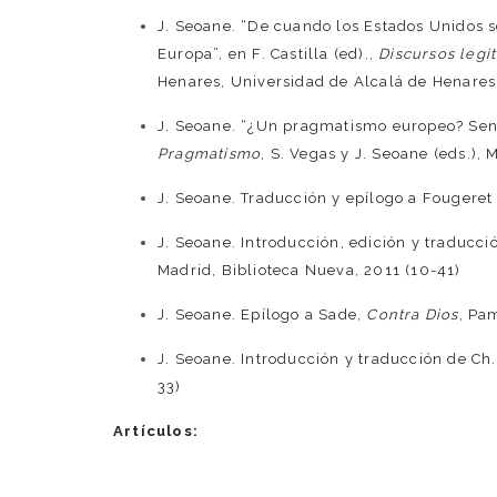
J. Seoane. “De cuando los Estados Unidos s
Europa”, en F. Castilla (ed).,
Discursos legi
Henares, Universidad de Alcalá de Henares
J. Seoane. “¿Un pragmatismo europeo? Sen
Pragmatismo
, S. Vegas y J. Seoane (eds.),
J. Seoane. Traducción y epílogo a Fougere
J. Seoane. Introducción, edición y traducció
Madrid, Biblioteca Nueva, 2011 (10-41)
J. Seoane. Epílogo a Sade,
Contra Dios
, Pa
J. Seoane. Introducción y traducción de Ch
33)
Artículos: