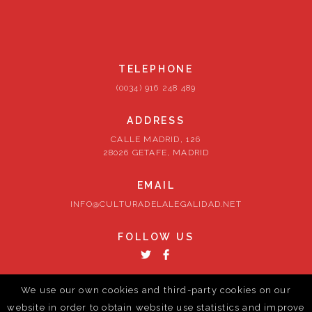
TELEPHONE
(0034) 916 248 489
ADDRESS
CALLE MADRID, 126
28026 GETAFE, MADRID
EMAIL
INFO@CULTURADELALEGALIDAD.NET
FOLLOW US
We use our own cookies and third-party cookies on our
website in order to obtain website use statistics and improve