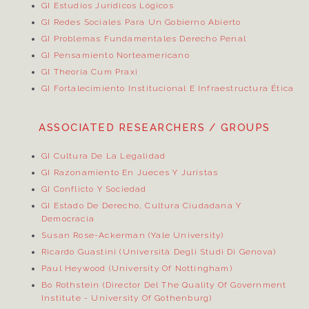
GI Estudios Jurídicos Lógicos
GI Redes Sociales Para Un Gobierno Abierto
GI Problemas Fundamentales Derecho Penal
GI Pensamiento Norteamericano
GI Theoria Cum Praxi
GI Fortalecimiento Institucional E Infraestructura Ética
ASSOCIATED RESEARCHERS / GROUPS
GI Cultura De La Legalidad
GI Razonamiento En Jueces Y Juristas
GI Conflicto Y Sociedad
GI Estado De Derecho, Cultura Ciudadana Y
Democracia
Susan Rose-Ackerman (Yale University)
Ricardo Guastini (Università Degli Studi Di Genova)
Paul Heywood (University Of Nottingham)
Bo Rothstein (Director Del
The Quality Of Government
Institute
- University Of Gothenburg)