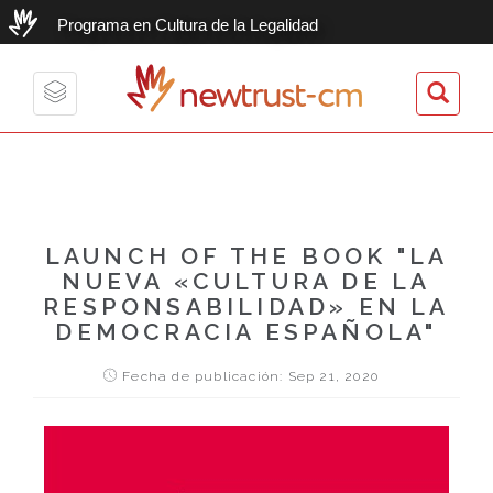
Programa en Cultura de la Legalidad
newtrust-cm
Toggle
navigation
LAUNCH OF THE BOOK "LA
NUEVA «CULTURA DE LA
RESPONSABILIDAD» EN LA
DEMOCRACIA ESPAÑOLA"
Fecha de publicación: Sep 21, 2020