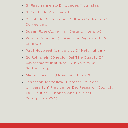
GI Razonamiento En Jueces Y Juristas
GI Conflicto Y Sociedad
GI Estado De Derecho, Cultura Ciudadana Y
Democracia
Susan Rose-Ackerman (Yale University)
Ricardo Guastini (Università Degli Studi Di
Genova)
Paul Heywood (University Of Nottingham)
Bo Rothstein (Director Del
The Quality Of
Government Institute
- University Of
Gothenburg)
Michel Trooper (Université Paris X)
Jonathan Mendilow (Profesor En Rider
University Y Presidente Del Research Council
20
- Political Finance And Political
Corruption-IPSA)