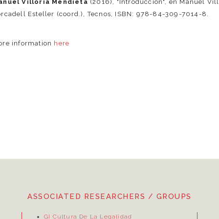
anuel Villoria Mendieta
(2016), "Introducción", en Manuel Vill
rcadell Esteller (coord.), Tecnos, ISBN: 978-84-309-7014-8.
ore information
here
ASSOCIATED RESEARCHERS / GROUPS
GI Cultura De La Legalidad