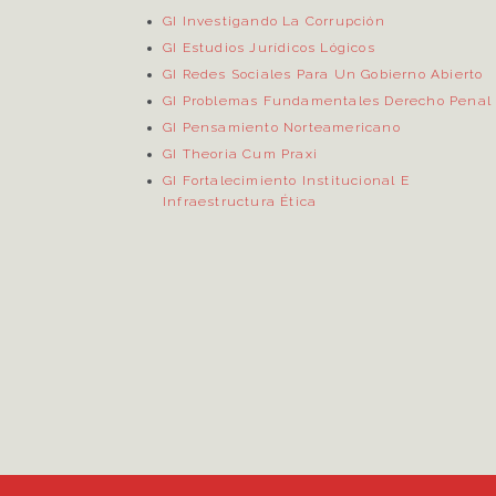
GI Investigando La Corrupción
GI Estudios Jurídicos Lógicos
GI Redes Sociales Para Un Gobierno Abierto
GI Problemas Fundamentales Derecho Penal
GI Pensamiento Norteamericano
GI Theoria Cum Praxi
GI Fortalecimiento Institucional E
Infraestructura Ética