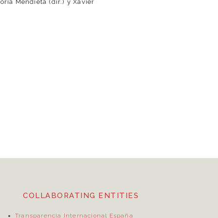
oria Mendieta (dir.) y Xavier
COLLABORATING ENTITIES
Transparencia Internacional España