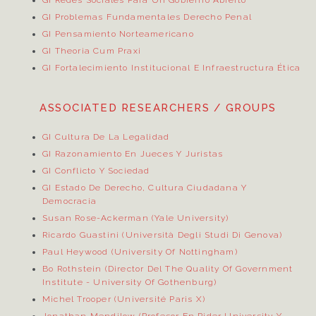
GI Redes Sociales Para Un Gobierno Abierto
GI Problemas Fundamentales Derecho Penal
GI Pensamiento Norteamericano
GI Theoria Cum Praxi
GI Fortalecimiento Institucional E Infraestructura Ética
ASSOCIATED RESEARCHERS / GROUPS
GI Cultura De La Legalidad
GI Razonamiento En Jueces Y Juristas
GI Conflicto Y Sociedad
GI Estado De Derecho, Cultura Ciudadana Y
Democracia
Susan Rose-Ackerman (Yale University)
Ricardo Guastini (Università Degli Studi Di Genova)
Paul Heywood (University Of Nottingham)
Bo Rothstein (Director Del
The Quality Of Government
Institute
- University Of Gothenburg)
Michel Trooper (Université Paris X)