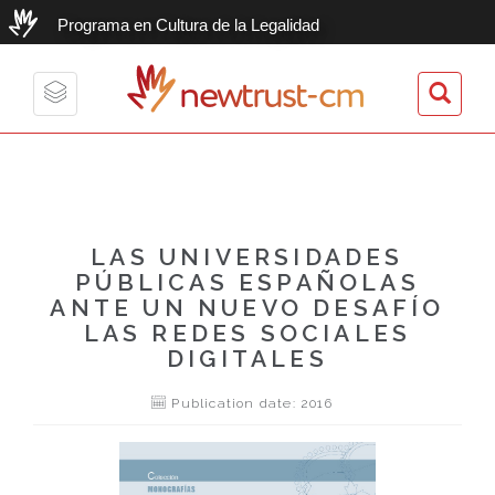
Programa en Cultura de la Legalidad
newtrust-cm
Toggle
navigation
LAS UNIVERSIDADES
PÚBLICAS ESPAÑOLAS
ANTE UN NUEVO DESAFÍO
LAS REDES SOCIALES
DIGITALES
Publication date: 2016