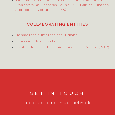
Jonathan Mendilow (Profesor En Rider University Y
Presidente Del Research Council 20
- Political Finance
And Political Corruption-IPSA)
COLLABORATING ENTITIES
Transparencia Internacional España
Fundación Hay Derecho
Instituto Nacional De La Administración Pública (INAP)
GET IN TOUCH
Those are our contact networks