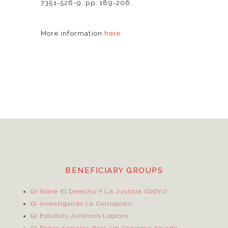
7351-526-9, pp. 189-206.
More information
here
BENEFICIARY GROUPS
GI Sobre El Derecho Y La Justicia (GIDYJ)
GI Investigando La Corrupción
GI Estudios Jurídicos Lógicos