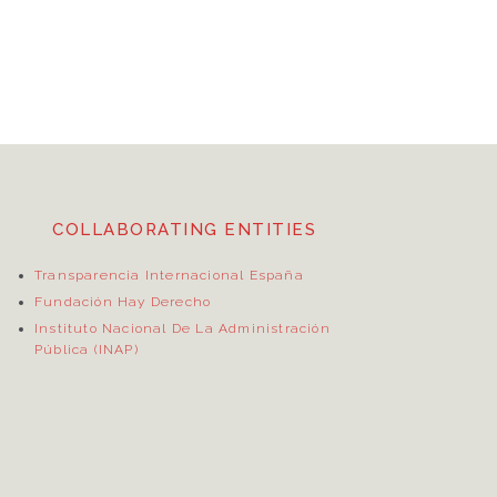
COLLABORATING ENTITIES
Transparencia Internacional España
Fundación Hay Derecho
Instituto Nacional De La Administración
Pública (INAP)