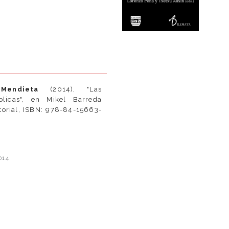
Mendieta
(2014), "Las
blicas", en Mikel Barreda
torial, ISBN: 978-84-15663-
e
014