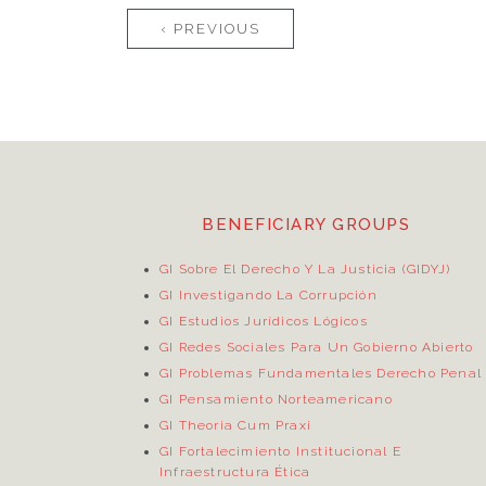
Pages
‹ PREVIOUS
BENEFICIARY GROUPS
GI Sobre El Derecho Y La Justicia (GIDYJ)
GI Investigando La Corrupción
GI Estudios Jurídicos Lógicos
GI Redes Sociales Para Un Gobierno Abierto
GI Problemas Fundamentales Derecho Penal
GI Pensamiento Norteamericano
GI Theoria Cum Praxi
GI Fortalecimiento Institucional E
Infraestructura Ética