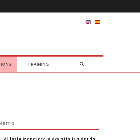
TIONS
TRAINING
bierno
 Villoria Mendieta y Agustín Izquierdo