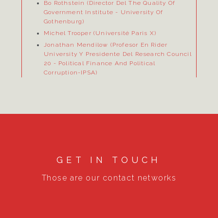
Bo Rothstein (Director Del
The Quality Of
Government Institute
- University Of
Gothenburg)
Michel Trooper (Université Paris X)
Jonathan Mendilow (Profesor En Rider
University Y Presidente Del Research Council
20
- Political Finance And Political
Corruption-IPSA)
GET IN TOUCH
Those are our contact networks