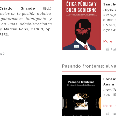
Sánc
 Criado Grande
(Ed.)
regene
cias en la gestión pública.
corrup
 gobernanza inteligente y
e Inst
s en unas Administraciones
(INAP
s
, Marcial Pons, Madrid, pp.
6701-8
15252.
More i
e
Pub
016
Pasando fronteras: el v
Lore
Ausín
movil
300, I
More i
Pub