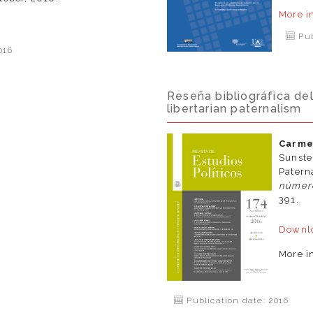
More i
e
Pub
016
Reseña bibliográfica del
libertarian paternalism
Carm
Sunste
Pater
núme
391.
Downlo
More i
Publication date: 2016