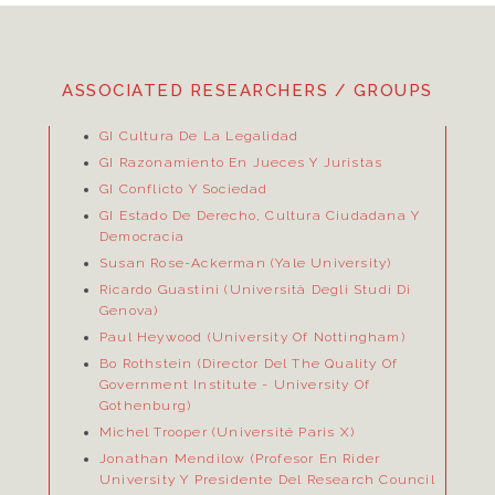
ASSOCIATED RESEARCHERS / GROUPS
GI Cultura De La Legalidad
GI Razonamiento En Jueces Y Juristas
GI Conflicto Y Sociedad
GI Estado De Derecho, Cultura Ciudadana Y
Democracia
Susan Rose-Ackerman (Yale University)
Ricardo Guastini (Università Degli Studi Di
Genova)
Paul Heywood (University Of Nottingham)
Bo Rothstein (Director Del
The Quality Of
Government Institute
- University Of
Gothenburg)
Michel Trooper (Université Paris X)
Jonathan Mendilow (Profesor En Rider
University Y Presidente Del Research Council