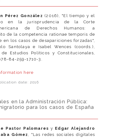
s
n Pérez González
(2016), "El tiempo y el
ho en la jurisprudencia de la Corte
americana de Derechos Humanos: a
ito de la competencia rationae temporis de
te en los casos de desapariciones forzadas",
lo Santolaya e Isabel Wences (coords.),
 de Estudios Políticos y Constitucionales,
978-84-259-1710-3.
nformation
here
lication date: 2016
ales en la Administración Pública:
migratorio para los casos de España
te Pastor Palomares
y
Edgar Alejandro
caba Gómez
, "Las redes sociales digitales