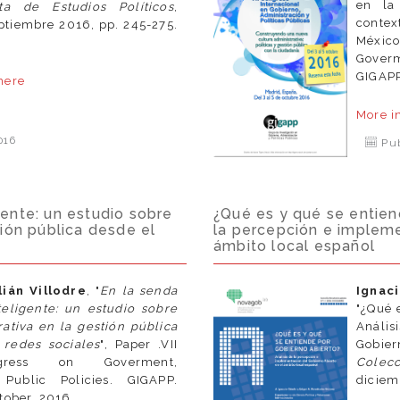
en la
sta de Estudios Políticos
,
contex
ptiembre 2016, pp. 245-275.
México
Goverm
GIGAPP
here
e
More i
016
Pub
gente: un estudio sobre
¿Qué es y qué se entien
tión pública desde el
la percepción e impleme
ámbito local español
ián Villodre
, "
En la senda
Ignac
eligente: un estudio sobre
"¿Qué 
ativa en la gestión pública
Anális
 redes sociales
", Paper .VII
Gobier
ongress on Goverment,
Colec
 Public Policies. GIGAPP.
diciem
tober, 2016.