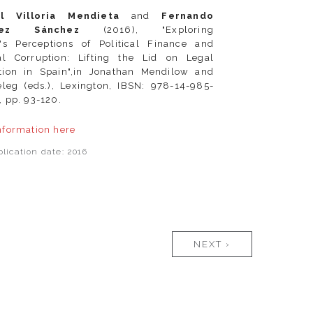
el Villoria Mendieta
and
Fernando
nez Sánchez
(2016), "Exploring
n's Perceptions of Political Finance and
cal Corruption: Lifting the Lid on Legal
tion in Spain",in Jonathan Mendilow and
eleg (eds.), Lexington, IBSN: 978-14-985-
, pp. 93-120.
nformation
here
lication date: 2016
NEXT ›