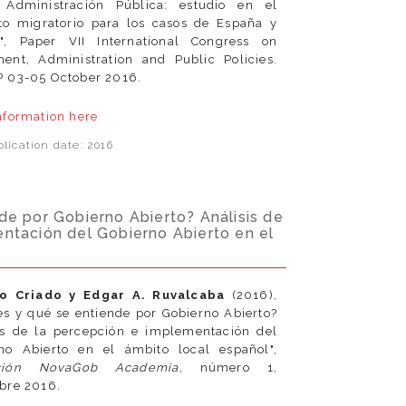
 Administración Pública: estudio en el
to migratorio para los casos de España y
", Paper VII International Congress on
ent, Administration and Public Policies.
 03-05 October 2016.
nformation
here
lication date: 2016
de por Gobierno Abierto? Análisis de
ntación del Gobierno Abierto en el
io Criado y
Edgar A. Ruvalcaba
(2016),
es y qué se entiende por Gobierno Abierto?
is de la percepción e implementación del
no Abierto en el ámbito local español",
ción NovaGob Academia
, número 1,
bre 2016.