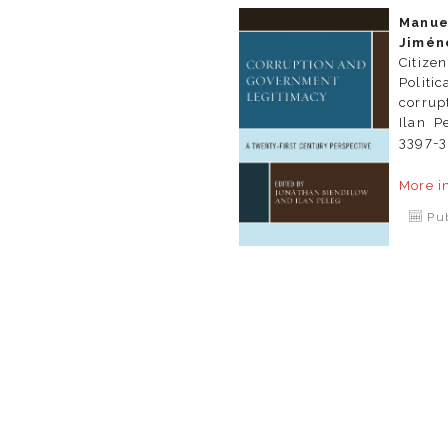
Manu
Jimé
Citize
Politi
corrup
Ilan P
3397-3
More i
Pub