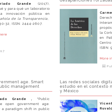
desapariciones forzada
Criado Grande
(2017),
é y para qué un laboratorio
Carme
a innovación pública en
Derec
pañola de la Transparencia
,
Inter
 30-32, ISSN: 2444-2607.
propós
la Cor
here
en Pab
Centro
e
ISBN: 
017
More i
Pub
overnment age. Smart
Las redes sociales digit
 public management
estudio en el contexto 
y México
iado Grande ,
"Public
Vicen
the open government age.
Ruval
 a paradigm shift in public