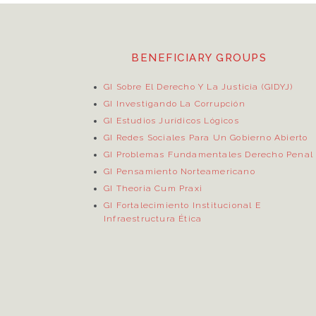
BENEFICIARY GROUPS
GI Sobre El Derecho Y La Justicia (GIDYJ)
GI Investigando La Corrupción
GI Estudios Jurídicos Lógicos
GI Redes Sociales Para Un Gobierno Abierto
GI Problemas Fundamentales Derecho Penal
GI Pensamiento Norteamericano
GI Theoria Cum Praxi
GI Fortalecimiento Institucional E
Infraestructura Ética