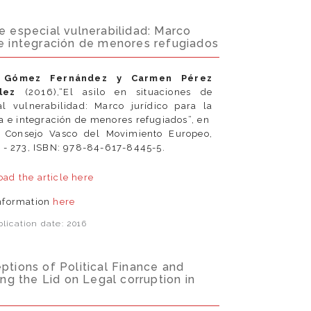
de especial vulnerabilidad: Marco
a e integración de menores refugiados
r Gómez Fernández y Carmen Pérez
ález
(2016),“El asilo en situaciones de
al vulnerabilidad: Marco jurídico para la
a e integración de menores refugiados”, en
 Consejo Vasco del Movimiento Europeo,
1 - 273, ISBN: 978-84-617-8445-5.
ad the article
here
nformation
here
lication date: 2016
eptions of Political Finance and
ting the Lid on Legal corruption in