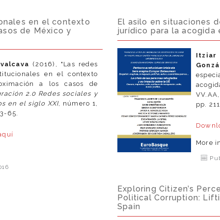
ionales en el contexto
El asilo en situaciones 
casos de México y
jurídico para la acogid
Itzia
uvalcava
(2016), "Las redes
Gonz
stitucionales en el contexto
especi
roximación a los casos de
acogid
ración 2.0 Redes sociales y
VV.AA,
s en el siglo XXI
, número 1,
pp. 21
43-65.
Downlo
aquí
More i
í
Pub
016
Exploring Citizen’s Perc
Political Corruption: Lif
Spain