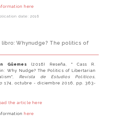
nformation
here
lication date: 2016
 libro: Whynudge? The politics of
en Güemes
(2016)
Reseña, " Cass R.
in: Why Nudge? The Politics of Libertarian
nalism",
Revista de Estudios Políticos,
ro
174, octubre - diciembre 2016, pp. 363-
ad the article
here
nformation
here