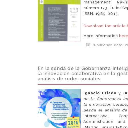
management",
Revi
número 173, Julio/Se
ISSN: 1989-0613.
Download the article
More information
her
Publication date: 2
En la senda de la Gobernanza Inteli
la innovación colaborativa en la ges
análisis de redes sociales
Ignacio Criado
y
Jul
de la Gobernanza Int
la innovación colabor
desde el análisis de
International C
Administration and
(Madrid, Spain) 3-5 oc