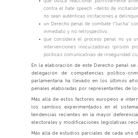
que busca reaccionar punitivamente ante
contra el hate speech –delito de incitació
no sean auténticas incitaciones a delinqu
un Derecho penal de combate (“lucha” cont
inmediato y no retrospectivo;
que considera el proceso penal no ya u
intervenciones inocuizadoras (prisión pr
políticas comunicativas de inseguridad ci
En la elaboración de este Derecho penal se a
delegación de competencias político-crim
parlamentaria ha llevado en los últimos añ
penales elaboradas por representantes de l
Más allá de estos factores europeos e inter
los cambios experimentados en el sistema
tendencias recientes en la mayor deferencia 
electorales y modificaciones legislativas reci
Más allá de estudios parciales de cada uno d