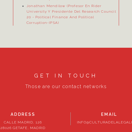
Jonathan Mendilow (Profesor En Rider
University Y Presidente Del Research Council
20
- Political Finance And Political
Corruption-IPSA)
GET IN TOUCH
Those are our contact networks
ADDRESS
EMAIL
CALLE MADRID, 126
INFO@CULTURADELALEGALI
28026 GETAFE, MADRID