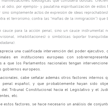
 manifestaciones ideológicas que considera odiosas: crecie
n al odio, por ejemplo- y paulatina espiritualización de esto
ir sino simplemente actos de expresión de ideas reprochables)
ra el terrorismo, contra las “mafias de la inmigración”) que 
n cauce para la acción penal, sino un cauce instrumental 
ovisional, inhabilitaciones) o simbólicas (aportar tranquili
udadana).
precia una cualificada intervención del poder ejecutivo, q
inales en instituciones europeas con sobrerrepresenta
os a que los Parlamentos nacionales tengan intervencione
os gobiernos europeos.
nacionales, cabe señalar además otros factores internos
 penal español, y que probablemente hayan sido objeto
del Tribunal Constitucional hacia el Legislativo y el Judi
entes, etc.
e estos factores, se hace necesario un análisis de conjunt