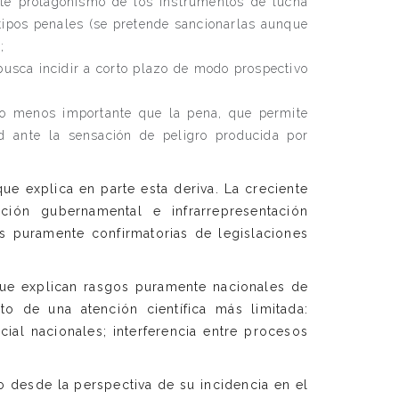
nte protagonismo de los instrumentos de lucha
s tipos penales (se pretende sancionarlas aunque
;
busca incidir a corto plazo de modo prospectivo
no menos importante que la pena, que permite
dad ante la sensación de peligro producida por
ue explica en parte esta deriva. La creciente
ción gubernamental e infrarrepresentación
s puramente confirmatorias de legislaciones
 que explican rasgos puramente nacionales de
 de una atención científica más limitada:
cial nacionales; interferencia entre procesos
o desde la perspectiva de su incidencia en el