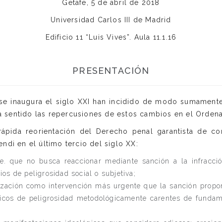
Getafe, 5 de abril de 2018
Universidad Carlos III de Madrid
Edificio 11 “Luis Vives”. Aula 11.1.16
PRESENTACIÓN
e inaugura el siglo XXI han incidido de modo sumamente in
a sentido las repercusiones de estos cambios en el Ordena
rápida reorientación del Derecho penal garantista de co
endi en el último tercio del siglo XX:
.e. que no busca reaccionar mediante sanción a la infracci
os de peligrosidad social o subjetiva;
ocuización como intervención más urgente que la sanción prop
sticos de peligrosidad metodológicamente carentes de fund