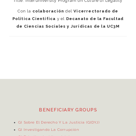
Title: Interuniversity Program on Culure of Legality
Con la
colaboración
del
Vicerrectorado de
Política Científica
y el
Decanato de la Facultad
de Ciencias Sociales y Jurídicas de la UC3M
BENEFICIARY GROUPS
GI Sobre El Derecho Y La Justicia (GIDYJ)
GI Investigando La Corrupción