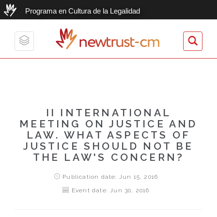
Programa en Cultura de la Legalidad
newtrust-cm
Toggle
navigation
II INTERNATIONAL
MEETING ON JUSTICE AND
LAW. WHAT ASPECTS OF
JUSTICE SHOULD NOT BE
THE LAW'S CONCERN?
Publication date: Jun 15, 2016
Event date: Jun 30, 2016