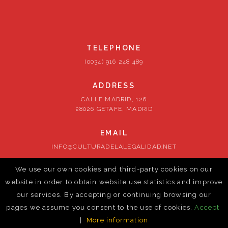
TELEPHONE
(0034) 916 248 489
ADDRESS
CALLE MADRID, 126
28026 GETAFE, MADRID
EMAIL
INFO@CULTURADELALEGALIDAD.NET
We use our own cookies and third-party cookies on our
FOLLOW US
website in order to obtain website use statistics and improve
our services. By accepting or continuing browsing our
pages we assume you consent to the use of cookies.
Accept
|
More information