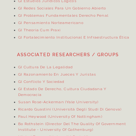
GI Estudios Jurídicos Lógicos
GI Redes Sociales Para Un Gobierno Abierto
GI Problemas Fundamentales Derecho Penal
GI Pensamiento Norteamericano
GI Theoria Cum Praxi
GI Fortalecimiento Institucional E Infraestructura Ética
ASSOCIATED RESEARCHERS / GROUPS
GI Cultura De La Legalidad
GI Razonamiento En Jueces Y Juristas
GI Conflicto Y Sociedad
GI Estado De Derecho, Cultura Ciudadana Y
Democracia
Susan Rose-Ackerman (Yale University)
Ricardo Guastini (Università Degli Studi Di Genova)
Paul Heywood (University Of Nottingham)
Bo Rothstein (Director Del
The Quality Of Government
Institute
- University Of Gothenburg)