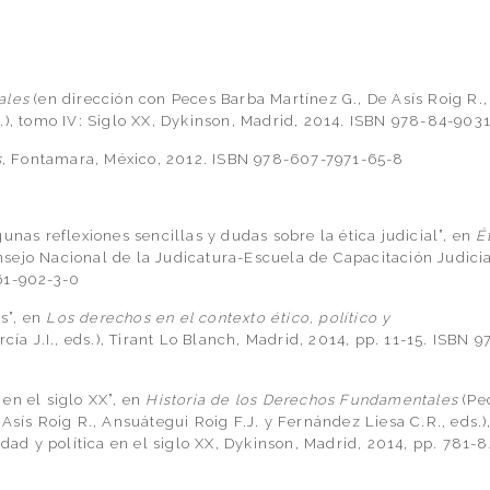
ales
(en dirección con Peces Barba Martínez G., De Asís Roig R.,
.), tomo IV: Siglo XX, Dykinson, Madrid, 2014. ISBN 978-84-903
s
, Fontamara, México, 2012. ISBN 978-607-7971-65-8
unas reflexiones sencillas y dudas sobre la ética judicial”, en
É
nsejo Nacional de la Judicatura-Escuela de Capacitación Judicia
61-902-3-0
s”, en
Los derechos en el contexto ético, político y
ía J.I., eds.), Tirant Lo Blanch, Madrid, 2014, pp. 11-15. ISBN 9
en el siglo XX”, en
Historia de los Derechos Fundamentales
(Pe
Asís Roig R., Ansuátegui Roig F.J. y Fernández Liesa C.R., eds.)
edad y política en el siglo XX, Dykinson, Madrid, 2014, pp. 781-