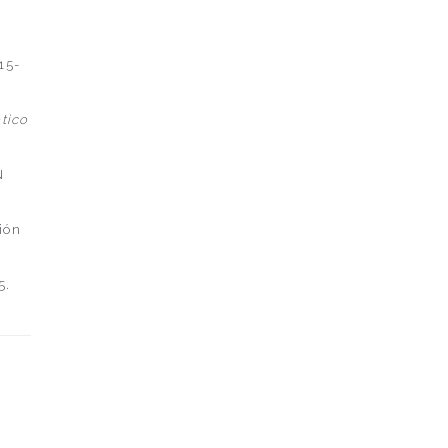
15-
ático
N
ción
5.