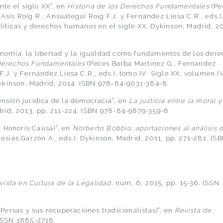
te el siglo XX”, en
Historia de los Derechos Fundamentales
(Pe
Asís Roig R., Ansuátegui Roig F.J. y Fernández Liesa C.R., eds.)
olíticas y derechos humanos en el siglo XX, Dykinson, Madrid, 2
tonomía, la libertad y la igualdad como fundamentos de los der
 Derechos Fundamentales
(Peces Barba Martínez G., Fernández
F.J. y Fernández Liesa C.R., eds.), tomo IV: Siglo XX, volumen I
Dykinson, Madrid, 2014. ISBN 978-84-9031-384-8
ensión jurídica de la democracia”, en
La justicia entre la moral y
Madrid, 2013, pp. 211-224. ISBN 978-84-9879-359-8
 Honoris Causa)”, en
Norberto Bobbio: aportaciones al análisis 
lesias Garzón A., eds.), Dykinson, Madrid, 2011, pp. 271-281. IS
ista en Cultura de la Legalidad
, núm. 8, 2015, pp. 15-36. ISSN
s Persas y sus recuperaciones tradicionalistas)”, en
Revista de
 ISSN 1885-2718