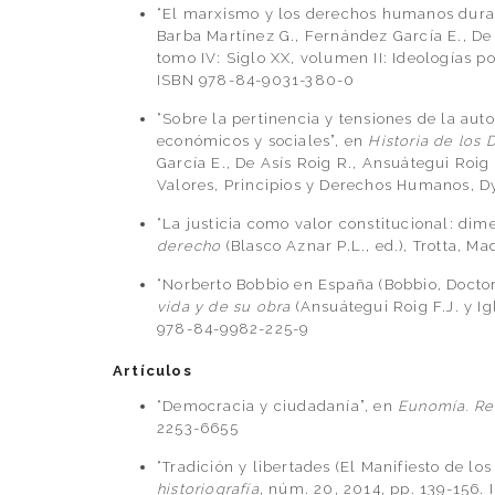
“El marxismo y los derechos humanos duran
Barba Martínez G., Fernández García E., De 
tomo IV: Siglo XX, volumen II: Ideologías p
ISBN 978-84-9031-380-0
“Sobre la pertinencia y tensiones de la au
económicos y sociales”, en
Historia de los
García E., De Asís Roig R., Ansuátegui Roig 
Valores, Principios y Derechos Humanos, 
“La justicia como valor constitucional: dim
derecho
(Blasco Aznar P.L., ed.), Trotta, 
“Norberto Bobbio en España (Bobbio, Doctor
vida y de su obra
(Ansuátegui Roig F.J. y Ig
978-84-9982-225-9
Artículos
“Democracia y ciudadanía”, en
Eunomía. Rev
2253-6655
“Tradición y libertades (El Manifiesto de lo
historiografía
, núm. 20, 2014, pp. 139-156.