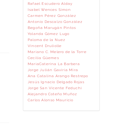
Rafael Escudero Alday
Isabel Wences Simon
Carmen Pérez González
Antonio Descalzo González
Begoña Marugán Pintos
Yolanda Gómez Lugo
Paloma de la Nuez
Vincent Druliolle
Mariano C. Melero de la Torre
Cecilia Güemes
MariaCaterina La Barbera
Jorge Julián Gaviria Mira
Ana Catalina Arango Restrepo
Jesús Ignacio Delgado Rojas
Jorge San Vicente Feduchi
Alejandro Coteño Muñoz
Carlos Alonso Mauricio