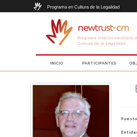
Programa en Cultura de la Legalidad
newtrust-cm
Programa Interuniversitario 
Cultura de la Legalidad
INICIO
PARTICIPANTES
OB
Puesto
Entida