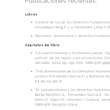
Publicaciones recientes:
Libros
Historia de los de los Derechos Fundament
Ansuátegui Roig F.J. y Fernández Liesa C.R
Marxismo, democracia y derechos humano
Capítulos de libro
“Los jueces buenos y los buenos jueces. Alg
judicial: de las reglas a las actuaciones
, Co
Salvador, 2014, pp. 191-208. ISBN 978-999
“Tres dimensiones de los Derechos Humano
jurídico
(Fernández García E. y Martínez Garc
84-90-53-391-8
“El iusnaturalismo y los derechos humanos 
Barba Martínez G., Fernández García E., De 
tomo IV: Siglo XX, volumen I: Cultura, soci
ISBN 978-84-9031-379-4