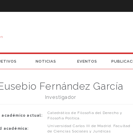
en
JETIVOS
NOTICIAS
EVENTOS
PUBLICAC
Eusebio Fernández García
Investigador
Catedrático de Filosofía del Derecho y
 académico actual:
Filosofía Política.
Universidad Carlos III de Madrid. Facultad
d académica:
de Ciencias Sociales y Jurídicas