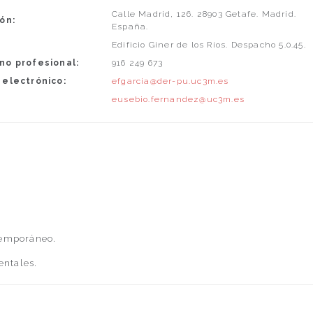
Calle Madrid, 126. 28903 Getafe. Madrid.
ón:
España.
Edificio Giner de los Ríos. Despacho 5.0.45.
no profesional:
916 249 673
 electrónico:
efgarcia@der-pu.uc3m.es
eusebio.fernandez@uc3m.es
temporáneo.
ntales.