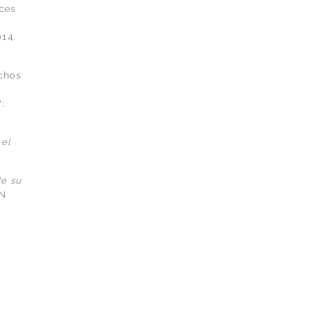
ces
,
014.
echos
V:
 el
de su
BN