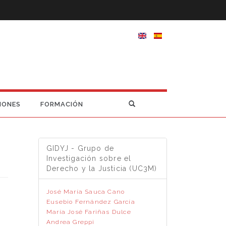
IONES
FORMACIÓN
GIDYJ - Grupo de
Investigación sobre el
Derecho y la Justicia (UC3M)
José María Sauca Cano
Eusebio Fernández García
María José Fariñas Dulce
Andrea Greppi