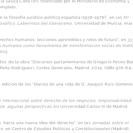
ía Sauca Cano (IP), financiado por el Ministerio de Economía y
ompleto.
 la filosofía jurídico-política española (1936-1978)”, en las
XII
osófico. Laberintos del liberalismo
, Universidad de Murcia, ma
erechos Humanos: lecciones aprendidas y retos de futuro”, en
33
 Humanos como herramienta de transformación social
, en Insti
015.
dos, de la obra “Discursos parlamentarios de Gregorio Peces-Ba
a Peña Rodríguez), Cortes Generales, Madrid, 2014. ISBN 978-84-
 edición de los “Diarios de una vida de D. Joaquín Ruíz-Giméne
 internacional sobre derecho de los negocios, responsabilidad
ce: algunas perspectivas
, en Universidad Carlos III de Madrid,
: hacia una nueva idea del derecho”, en las
Jornadas sobre el
ho
, en Centro de Estudios Políticos y Constitucionales (Madrid),