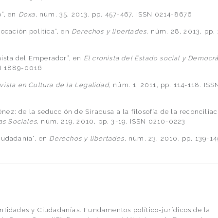
o”, en
Doxa
, núm. 35, 2013, pp. 457-467. ISSN 0214-8676
ocación política”, en
Derechos y libertades
, núm. 28, 2013, pp. 
ista del Emperador”, en
El cronista del Estado social y Democr
SN 1889-0016
ista en Cultura de la Legalidad
, núm. 1, 2011, pp. 114-118. ISS
énez: de la seducción de Siracusa a la filosofía de la reconcilia
as Sociales
, núm. 219, 2010, pp. 3-19. ISSN 0210-0223
iudadanía”, en
Derechos y libertades
, núm. 23, 2010, pp. 139-14
ntidades y Ciudadanías. Fundamentos político-jurídicos de la