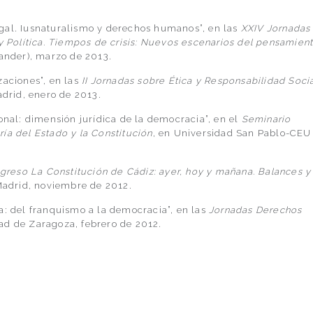
gal. Iusnaturalismo y derechos humanos”, en las
XXIV Jornadas
 y Política. Tiempos de crisis: Nuevos escenarios del pensamien
tander), marzo de 2013.
zaciones”, en las
II Jornadas sobre Ética y Responsabilidad Soci
adrid, enero de 2013.
onal: dimensión jurídica de la democracia”, en el
Seminario
ía del Estado y la Constitución
, en Universidad San Pablo-CEU
greso La Constitución de Cádiz: ayer, hoy y mañana. Balances y
 Madrid, noviembre de 2012.
a: del franquismo a la democracia”, en las
Jornadas Derechos
dad de Zaragoza, febrero de 2012.