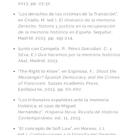
2013, pp. 23-31.
“Los derechos de las víctimas de la Transición”,
en Criado, M. (ed.),
El itinerario de la memoria.
Derecho, historia y justicia en la recuperación
de la memoria histórica en España
, Sequitur,
Madrid, 2013, pp. 193-214.
(junto con Campelo, P., Pérez González, C. y
Silva, E.)
Qué hacemos por la memoria histórica
,
Akal, Madrid, 2013.
“The Right to Know”, en Espinosa, F.,
Shoot the
Messenger? Spanish Democracy and the Crimes
of Francoism
, Sussex Academic Press,
Eastbourne, 2013, pp. XX-XXV.
"Los tribunales españoles ante la memoria
histórica: el caso de Miguel
Hernández”,
Hispania Nova. Revista de Historia
Contemporánea
, vol. 11, 2013.
“El concepto de Soft Law”, en Moreso, J.J.
(ed.),
Contribuciones a la filosofía del Derecho
.