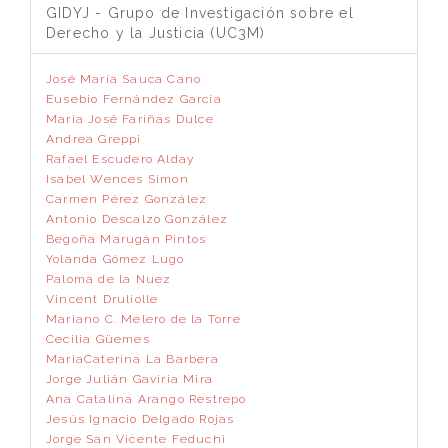
GIDYJ - Grupo de Investigación sobre el
Derecho y la Justicia (UC3M)
José María Sauca Cano
Eusebio Fernández García
María José Fariñas Dulce
Andrea Greppi
Rafael Escudero Alday
Isabel Wences Simon
Carmen Pérez González
Antonio Descalzo González
Begoña Marugán Pintos
Yolanda Gómez Lugo
Paloma de la Nuez
Vincent Druliolle
Mariano C. Melero de la Torre
Cecilia Güemes
MariaCaterina La Barbera
Jorge Julián Gaviria Mira
Ana Catalina Arango Restrepo
Jesús Ignacio Delgado Rojas
Jorge San Vicente Feduchi