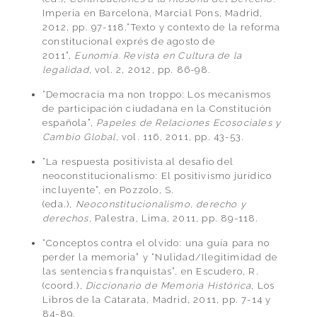
Imperia en Barcelona, Marcial Pons, Madrid,
2012, pp. 97-118.“Texto y contexto de la reforma
constitucional exprés de agosto de
2011”,
Eunomía. Revista en Cultura de la
legalidad
, vol. 2, 2012, pp. 86-98.
“Democracia ma non troppo: Los mecanismos
de participación ciudadana en la Constitución
española”,
Papeles de Relaciones Ecosociales y
Cambio Global
, vol. 116, 2011, pp. 43-53.
“La respuesta positivista al desafío del
neoconstitucionalismo: El positivismo jurídico
incluyente”, en Pozzolo, S.
(eda.),
Neoconstitucionalismo, derecho y
derechos
, Palestra, Lima, 2011, pp. 89-118.
“Conceptos contra el olvido: una guía para no
perder la memoria” y “Nulidad/Ilegitimidad de
las sentencias franquistas”, en Escudero, R.
(coord.),
Diccionario de Memoria Histórica
, Los
Libros de la Catarata, Madrid, 2011, pp. 7-14 y
84-89.