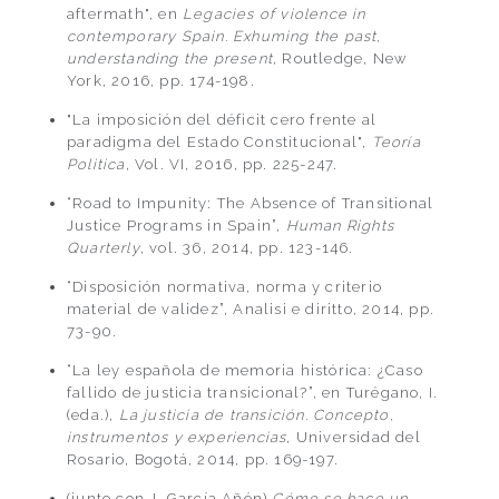
aftermath", en
Legacies of violence in
contemporary Spain. Exhuming the past,
understanding the present
, Routledge, New
York, 2016, pp. 174-198.
"La imposición del déficit cero frente al
paradigma del Estado Constitucional",
Teoría
Politica
, Vol. VI, 2016, pp. 225-247.
“Road to Impunity: The Absence of Transitional
Justice Programs in Spain”,
Human Rights
Quarterly
, vol. 36, 2014, pp. 123-146.
“Disposición normativa, norma y criterio
material de validez”, Analisi e diritto, 2014, pp.
73-90.
“La ley española de memoria histórica: ¿Caso
fallido de justicia transicional?”, en Turégano, I.
(eda.),
La justicia de transición. Concepto,
instrumentos y experiencias
, Universidad del
Rosario, Bogotá, 2014, pp. 169-197.
(junto con J. García Añón)
Cómo se hace un