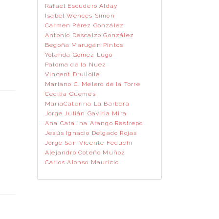
Rafael Escudero Alday
Isabel Wences Simon
Carmen Pérez González
Antonio Descalzo González
Begoña Marugán Pintos
Yolanda Gómez Lugo
Paloma de la Nuez
Vincent Druliolle
Mariano C. Melero de la Torre
Cecilia Güemes
MariaCaterina La Barbera
Jorge Julián Gaviria Mira
Ana Catalina Arango Restrepo
Jesús Ignacio Delgado Rojas
Jorge San Vicente Feduchi
Alejandro Coteño Muñoz
Carlos Alonso Mauricio