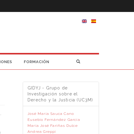
IONES
FORMACIÓN
GIDYJ - Grupo de
Investigación sobre el
Derecho y la Justicia (UC3M)
,
José María Sauca Cano
Eusebio Fernández García
María José Fariñas Dulce
Andrea Greppi
s