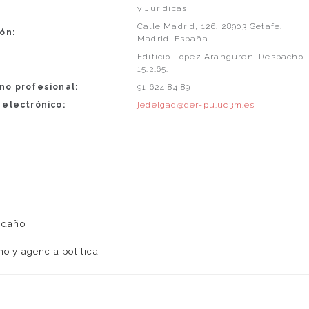
y Jurídicas
Calle Madrid, 126. 28903 Getafe.
ón:
Madrid. España.
Edificio López Aranguren. Despacho
15.2.65.
no profesional:
91 624 84 89
 electrónico:
jedelgad@der-pu.uc3m.es
l daño
mo y agencia política