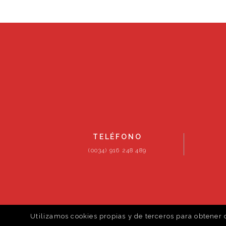
TELÉFONO
(0034) 916 248 489
Utilizamos cookies propias y de terceros para obtener 
© newtrust-cm. 2026. Todos los derechos reser