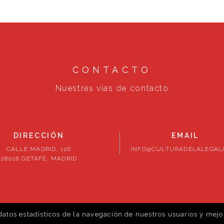
CONTACTO
Nuestras vías de contacto
DIRECCIÓN
EMAIL
CALLE MADRID, 126
INFO@CULTURADELALEGALI
28026 GETAFE, MADRID
datos estadísticos de la navegación de nuestros usuarios y mejo
vados