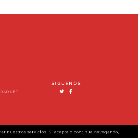
SÍGUENOS
DAD.NET
rar nuestros servicios. Si acepta o continúa navegando,
Política de cookies
Volver al inicio