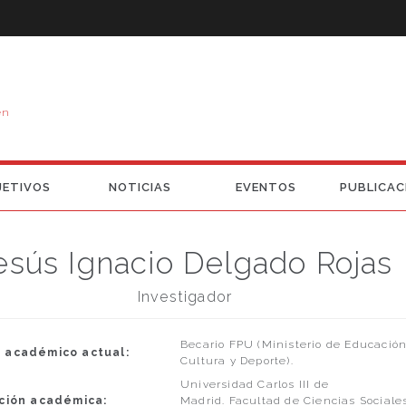
en
JETIVOS
NOTICIAS
EVENTOS
PUBLICAC
esús Ignacio Delgado Rojas
Investigador
Becario FPU (Ministerio de Educación
 académico actual:
Cultura y Deporte).
Universidad Carlos III de
ución académica:
Madrid. Facultad de Ciencias Sociale