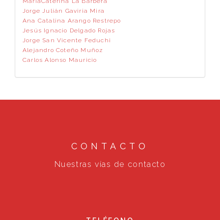
MariaCaterina La Barbera
Jorge Julián Gaviria Mira
Ana Catalina Arango Restrepo
Jesús Ignacio Delgado Rojas
Jorge San Vicente Feduchi
Alejandro Coteño Muñoz
Carlos Alonso Mauricio
CONTACTO
Nuestras vías de contacto