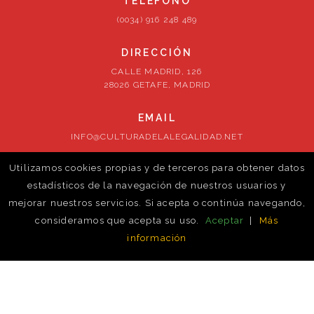
TELÉFONO
(0034) 916 248 489
DIRECCIÓN
CALLE MADRID, 126
28026 GETAFE, MADRID
EMAIL
INFO@CULTURADELALEGALIDAD.NET
Utilizamos cookies propias y de terceros para obtener datos
SÍGUENOS
estadísticos de la navegación de nuestros usuarios y
mejorar nuestros servicios. Si acepta o continúa navegando,
consideramos que acepta su uso.
Aceptar
|
Más
información
© newtrust-cm. 2026. Todos los derechos reservados
Política de cookies
Volver al inicio